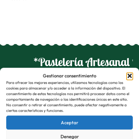
*Pastelería Artesanal 
Gestionar consentimiento
Para ofrecer las mejores experiencias, utilizamos tecnologías como las
cookies para almacenar y/o acceder a la información del dispositivo. El
Nuestra Pasión
consentimiento de estas tecnologías nos permitirá procesar datos como el
comportamiento de navegación o las identificaciones únicas en este sitio.
En Delicias, cada pastel es el reflejo de nuestra dedicación
No consentir o retirar el consentimiento, puede afectar negativamente a
ciertas características y funciones.
y amor por la repostería artesanal. Desde nuestras
recetas familiares hasta los sabores más especiales,
Aceptar
queremos que cada bocado sea único.
Denegar